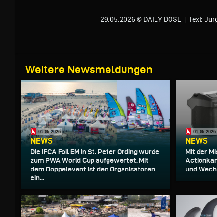
29.05.2026 © DAILY DOSE
|
Text:
Jür
Weitere Newsmeldungen
01.06.2026
01.06.2026
NEWS
NEWS
Die IFCA Foil EM in St. Peter Ording wurde
Mit der Mi
zum PWA World Cup aufgewertet. Mit
Actionkam
dem Doppelevent ist den Organisatoren
und Wechs
ein...