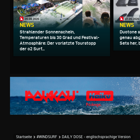
28.05.2026
27.05.2026
NEWS
NEWS
Strahlender Sonnenschein,
Duotone s
Temperaturen bis 30 Grad und Festival-
genau ab
Atmosphäre: Der vorletzte Tourstopp
Sets her, 
der o2 Surf...
Startseite
#WINDSURF
DAILY DOSE - englischsprachige Version