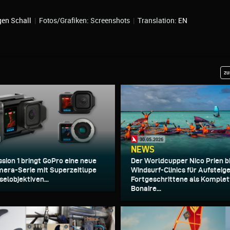
gen Schall
|
Fotos/Grafiken: Screenshots
|
Translation:
EN
zu
30.05.2026
NEWS
ssion 1 bringt GoPro eine neue
Der Worldcupper Nico Prien b
era-Serie mit Superzeitlupe
Windsurf-Clinics für Aufsteig
elobjektiven...
Fortgeschrittene als Komplet
Bonaire...