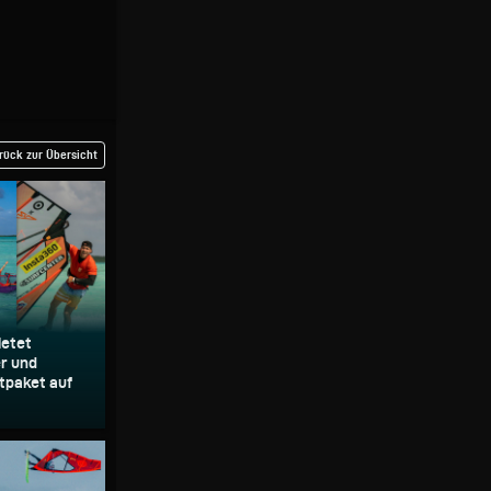
rück zur Übersicht
ietet
er und
tpaket auf