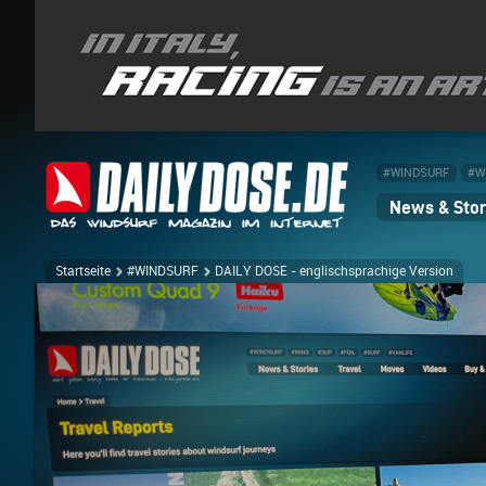
#WINDSURF
#W
News & Stor
Startseite
#WINDSURF
DAILY DOSE - englischsprachige Version