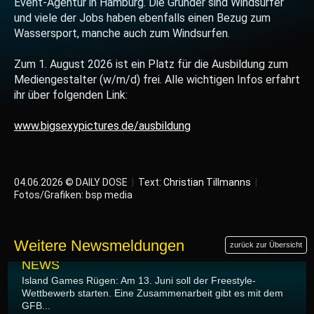
Event-Agentur in Hamburg. Die Gründer sind Windsurfer
und viele der Jobs haben ebenfalls einen Bezug zum
Wassersport, manche auch zum Windsurfen.
Zum 1. August 2026 ist ein Platz für die Ausbildung zum
Mediengestalter (w/m/d) frei. Alle wichtigen Infos erfahrt
ihr über folgenden Link:
www.bigsexypictures.de/ausbildung
04.06.2026 © DAILY DOSE
|
Text:
Christian Tillmanns
|
Fotos/Grafiken: bsp media
Weitere Newsmeldungen
zurück zur Übersicht
12.06.2026
NEWS
Island Games Rügen: Am 13. Juni soll der Freestyle-
Wettbewerb starten. Eine Zusammenarbeit gibt es mit dem
GFB...