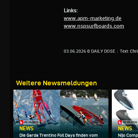
Links:
www.apm-marketing.de
www.nspsurfboards.com
03.06.2026 © DAILY DOSE
|
Text:
Chri
Weitere Newsmeldungen
06.06.2026
05.06.2026
NEWS
NEWS
Die Garda Trentino Foil Days finden vom
Nijo Compo