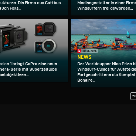
ukturen. Die Firma aus Cottbus
Mediengestalter in einer Firm
uch Foils...
Windsurfern frei geworden...
30.05.2026
NEWS
ssion 1 bringt GoPro eine neue
Der Worldcupper Nico Prien b
era-Serie mit Superzeitlupe
Windsurf-Clinics für Aufsteig
elobjektiven...
Fortgeschrittene als Komplet
Bonaire...
zu