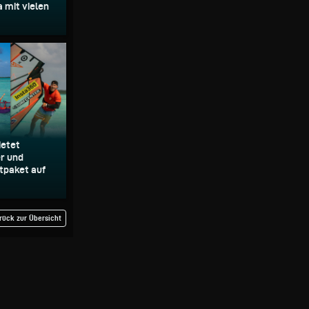
a mit vielen
ietet
er und
tpaket auf
rück zur Übersicht