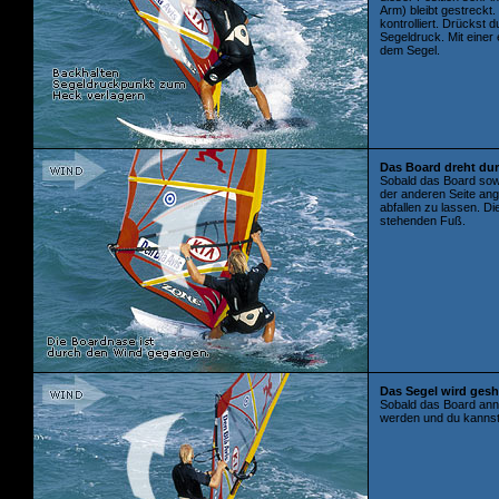
Arm) bleibt gestreckt
kontrolliert. Drückst 
Segeldruck. Mit eine
dem Segel.
Das Board dreht du
Sobald das Board sowe
der anderen Seite ang
abfallen zu lassen. D
stehenden Fuß.
Das Segel wird geshi
Sobald das Board annä
werden und du kannst 