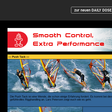
zur neuen DAILY DOSE 
::: Push Tack :::
Die Push Tack ist eine Wende, die schon einige Erfahrung fordert. Es kommt bei die
gefühlvolles Rigghandling an. Lars Petersen zeigt euch wie es geht.