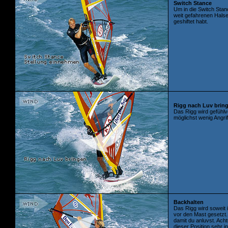
Switch Stance
Um in die Switch Stan
weit gefahrenen Halse
geshiftet habt.
Rigg nach Luv brin
Das Rigg wird gefühlv
möglichst wenig Angrif
Backhalten
Das Rigg wird soweit 
vor den Mast gesetzt.
damit du anluvst. Ach
dieser Position sehr i