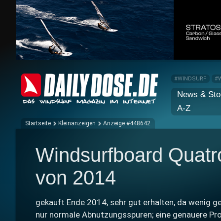
#WINDSURF
#
News & Sto
A-Z
Startseite
Kleinanzeigen
Anzeige #448642
Windsurfboard Quatro
von 2014
gekauft Ende 2014, sehr gut erhalten, da wenig gef
nur normale Abnutzungsspuren; eine genauere Pro