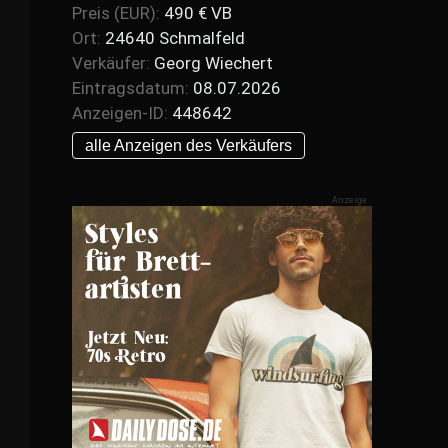
Preis (EUR):
490 € VB
Ort:
24640 Schmalfeld
Verkäufer:
Georg Wiechert
Eintragsdatum:
08.07.2026
Anzeigen-ID:
448642
alle Anzeigen des Verkäufers