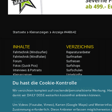
Startseite
Kleinanzeigen
Anzeige #448642
INHALTE
VERZEICHNIS
Fahrtechnik (Windsurfen)
Reparaturanbieter
Fahrtechnik (Windfoilen)
Surfmarken
Forum
Surfreisen
Fotos (Quick Pics)
Surfshops
Interviews & Portraits
Surfschulen
Kleinanzeigen
Unterkünfte
Newsmeldungen
Wetterlinks
Du hast die Cookie-Kontrolle
Regatten & Events
Reiseberichte
WELTKARTEN
Wir verzichten komplett auf trackende/personalisierte Werbung. Hie
Shop
Foto-Weltkarte
damit wir DAILY DOSE weiterhin kostenfrei anbieten können.
Spotguide
Video-Weltkarte
Stories
Um Videos (Youtube, Vimeo), Karten (Google Maps) und Wetterinfos (
Videos
Zustimmung erforderlich. Diese Anbieter erfassen möglicherweise 
Wallpaper