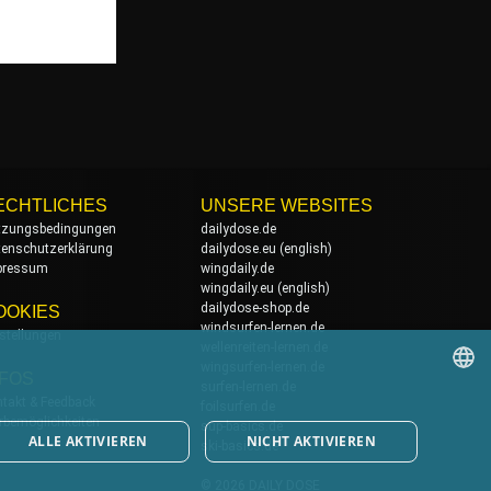
ECHTLICHES
UNSERE WEBSITES
tzungsbedingungen
dailydose.de
tenschutzerklärung
dailydose.eu
(english)
pressum
wingdaily.de
wingdaily.eu
(english)
dailydose-shop.de
OOKIES
windsurfen-lernen.de
stellungen
wellenreiten-lernen.de
wingsurfen-lernen.de
NFOS
surfen-lernen.de
takt & Feedback
foilsurfen.de
GERMAN
rbemöglichkeiten
sup-basics.de
ALLE AKTIVIEREN
NICHT AKTIVIEREN
ski-basics.de
ENGLISH
© 2026 DAILY DOSE