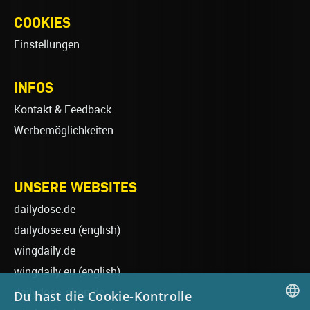
COOKIES
Einstellungen
INFOS
Kontakt & Feedback
Werbemöglichkeiten
UNSERE WEBSITES
dailydose.de
dailydose.eu
(english)
wingdaily.de
wingdaily.eu
(english)
dailydose-shop.de
Du hast die Cookie-Kontrolle