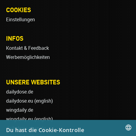
COOKIES
Einstellungen
INFOS
Kontakt & Feedback
Werbemöglichkeiten
UNSERE WEBSITES
dailydose.de
dailydose.eu
(english)
wingdaily.de
wingdaily.eu
(english)
dailydose-shop.de
Du hast die Cookie-Kontrolle