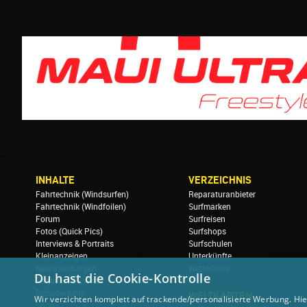
INHALTE
VERZEICHNIS
Fahrtechnik (Windsurfen)
Reparaturanbieter
Fahrtechnik (Windfoilen)
Surfmarken
Forum
Surfreisen
Fotos (Quick Pics)
Surfshops
Interviews & Portraits
Surfschulen
Kleinanzeigen
Unterkünfte
Newsmeldungen
Wetterlinks
Du hast die Cookie-Kontrolle
Regatten & Events
Reiseberichte
WELTKARTEN
Wir verzichten komplett auf trackende/personalisierte Werbung. Hie
Shop