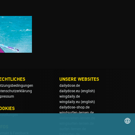
ECHTLICHES
UNSERE WEBSITES
tzungsbedingungen
dailydose.de
tenschutzerklärung
dailydose.eu
(english)
pressum
wingdaily.de
wingdaily.eu
(english)
dailydose-shop.de
OOKIES
windsurfen-lernen.de
nstellungen
wellenreiten-lernen.de
wingsurfen-lernen.de
NFOS
surfen-lernen.de
ntakt & Feedback
foilsurfen.de