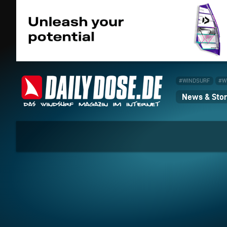
#WINDSURF
#W
News & Stor