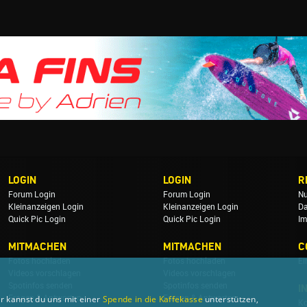
LOGIN
LOGIN
R
Forum Login
Forum Login
Nu
Kleinanzeigen Login
Kleinanzeigen Login
Da
Quick Pic Login
Quick Pic Login
Im
MITMACHEN
MITMACHEN
C
Fotos hochladen
Fotos hochladen
Ei
Videos vorschlagen
Videos vorschlagen
Spotinfos senden
Spotinfos senden
I
Fragen & Antworten
Fragen & Antworten
r kannst du uns mit einer
Spende in die Kaffekasse
unterstützen,
Ko