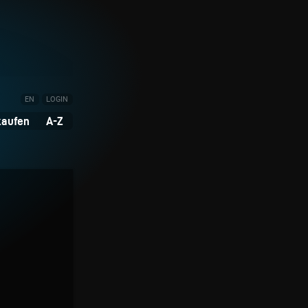
EN
LOGIN
kaufen
A-Z