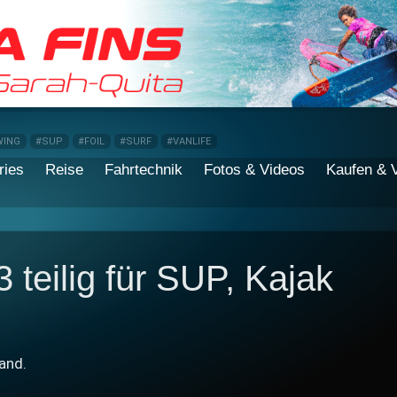
WING
#SUP
#FOIL
#SURF
#VANLIFE
ries
Reise
Fahrtechnik
Fotos & Videos
Kaufen & 
teilig für SUP, Kajak
and.