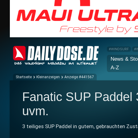
#WINDSURF
#
News & Sto
A-Z
Startseite
Kleinanzeigen
Anzeige #441567
Fanatic SUP Paddel 3 
uvm.
3 teiliges SUP Paddel in gutem, gebrauchten Zust