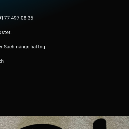
 0177 497 08 35
ostet.
der Sachmängelhaftng
ch