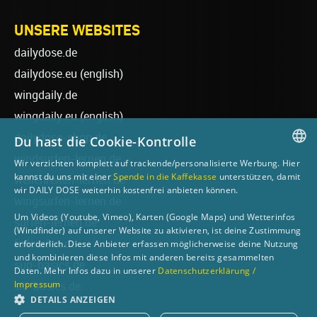
UNSERE WEBSITES
dailydose.de
dailydose.eu
(english)
wingdaily.de
wingdaily.eu
(english)
dailydose-shop.de
Du hast die Cookie-Kontrolle
windsurfen-lernen.de
Wir verzichten komplett auf trackende/personalisierte Werbung. Hier
GERMAN
kannst du uns mit einer
Spende in die Kaffekasse
unterstützen, damit
wellenreiten-lernen.de
wir DAILY DOSE weiterhin kostenfrei anbieten können.
ENGLISH
wingsurfen-lernen.de
Um Videos (Youtube, Vimeo), Karten (Google Maps) und Wetterinfos
surfen-lernen.de
(Windfinder) auf unserer Website zu aktivieren, ist deine Zustimmung
foilsurfen.de
erforderlich. Diese Anbieter erfassen möglicherweise deine Nutzung
und kombinieren diese Infos mit anderen bereits gesammelten
sup-basics.de
Daten. Mehr Infos dazu in unserer
Datenschutzerklärung /
Impressum
ski-basics.de
DETAILS ANZEIGEN