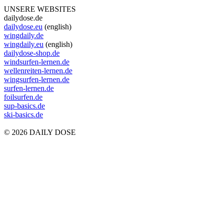
UNSERE WEBSITES
dailydose.de
dailydose.eu
(english)
wingdaily.de
wingdaily.eu
(english)
dailydose-shop.de
windsurfen-lernen.de
wellenreiten-lernen.de
wingsurfen-lernen.de
surfen-lernen.de
foilsurfen.de
sup-basics.de
ski-basics.de
© 2026 DAILY DOSE