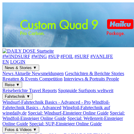
#WINDSURF
#WING
#SUP
#FOIL
#SURF
#VANLIFE
EN
LOGIN
News & Stories
▼
News
Aktuelle Newsmeldungen
Geschichten & Berichte
Stories
Regatten & Events
Competition
Interviews & Portraits
People
Reise
▼
Reiseberichte
Travel Reports
Spotguide
Surfspots weltweit
Fahrtechnik
▼
Windsurf-Fahrtechnik
Basics - Advanced - Pro
Windfoil-
Fahrtechnik
Basics - Advanced
Wingfoil-Fahrtechnik
auf
wingdaily.de
Special: Windsurf-Einsteiger
Online Guide
Special:
Windfoil-Einsteiger
Online Guide
Special: Wellenreit-Einsteiger
Online Guide
Special: SUP-Einsteiger
Online Guide
Fotos & Videos
▼