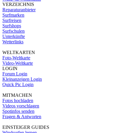
VERZEICHNIS
Reparaturanbieter
Surfmarken
Surfreisen
Surfshops
Surfschulen
Unterkünfte
Wetterlinks
WELTKARTEN
Foto-Weltkarte
Video-Weltkarte
LOGIN
Forum Login
Kleinanzeigen Login
Quick Pic Login
MITMACHEN
Fotos hochladen
Videos vorschlagen
Spotinfos senden
Fragen & Antworten
EINSTEIGER GUIDES
Windsurfen lernen