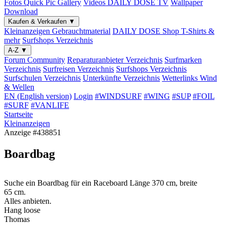
Fotos
Quick Pic Gallery
Videos
DAILY DOSE TV
Wallpaper
Download
Kaufen & Verkaufen
▼
Kleinanzeigen
Gebrauchtmaterial
DAILY DOSE Shop
T-Shirts &
mehr
Surfshops
Verzeichnis
A-Z
▼
Forum
Community
Reparaturanbieter
Verzeichnis
Surfmarken
Verzeichnis
Surfreisen
Verzeichnis
Surfshops
Verzeichnis
Surfschulen
Verzeichnis
Unterkünfte
Verzeichnis
Wetterlinks
Wind
& Wellen
EN (English version)
Login
#WINDSURF
#WING
#SUP
#FOIL
#SURF
#VANLIFE
Startseite
Kleinanzeigen
Anzeige #438851
Boardbag
Suche ein Boardbag für ein Raceboard Länge 370 cm, breite
65 cm.
Alles anbieten.
Hang loose
Thomas