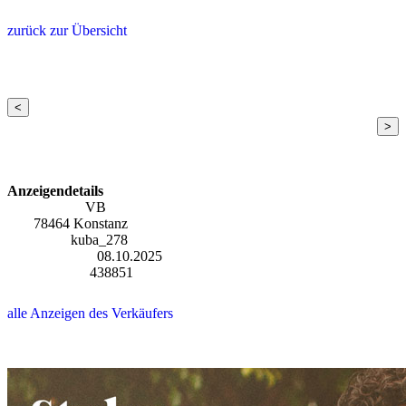
zurück zur Übersicht
<
>
Anzeigendetails
Preis (EUR):
VB
Ort:
78464 Konstanz
Verkäufer:
kuba_278
Eintragsdatum:
08.10.2025
Anzeigen-ID:
438851
alle Anzeigen des Verkäufers