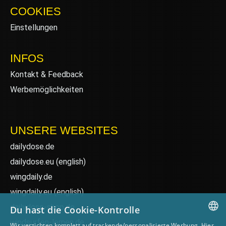
COOKIES
Einstellungen
INFOS
Kontakt & Feedback
Werbemöglichkeiten
UNSERE WEBSITES
dailydose.de
dailydose.eu
(english)
wingdaily.de
wingdaily.eu
(english)
dailydose-shop.de
Du hast die Cookie-Kontrolle
windsurfen-lernen.de
Wir verzichten komplett auf trackende/personalisierte Werbung. Hier