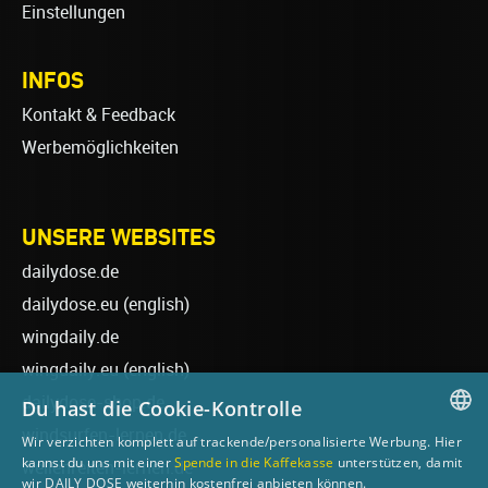
Einstellungen
INFOS
Kontakt & Feedback
Werbemöglichkeiten
UNSERE WEBSITES
dailydose.de
dailydose.eu
(english)
wingdaily.de
wingdaily.eu
(english)
dailydose-shop.de
Du hast die Cookie-Kontrolle
windsurfen-lernen.de
Wir verzichten komplett auf trackende/personalisierte Werbung. Hier
GERMAN
kannst du uns mit einer
Spende in die Kaffekasse
unterstützen, damit
wellenreiten-lernen.de
wir DAILY DOSE weiterhin kostenfrei anbieten können.