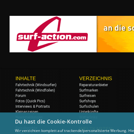
INHALTE
VERZEICHNIS
Fahrtechnik (Windsurfen)
Reparaturanbieter
Fahrtechnik (Windfoilen)
Surfmarken
Forum
Surfreisen
Fotos (Quick Pics)
Surfshops
Interviews & Portraits
Surfschulen
Kleinanzeigen
Unterkünfte
Newsmeldungen
Wetterlinks
Du hast die Cookie-Kontrolle
Regatten & Events
Reiseberichte
WELTKARTEN
Wir verzichten komplett auf trackende/personalisierte Werbung. Hie
Shop