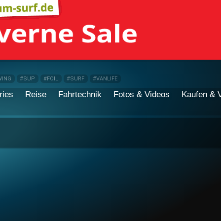
WING
#SUP
#FOIL
#SURF
#VANLIFE
ries
Reise
Fahrtechnik
Fotos & Videos
Kaufen & 