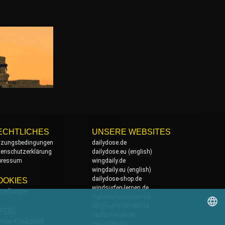
ECHTLICHES
UNSERE WEBSITES
tzungsbedingungen
dailydose.de
tenschutzerklärung
dailydose.eu
(english)
pressum
wingdaily.de
wingdaily.eu
(english)
dailydose-shop.de
OOKIES
windsurfen-lernen.de
stellungen
wellenreiten-lernen.de
wingsurfen-lernen.de
NFOS
surfen-lernen.de
takt & Feedback
foilsurfen.de