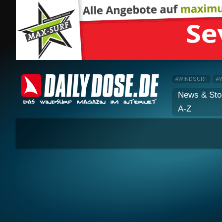
#WINDSURF
#
News & Sto
A-Z