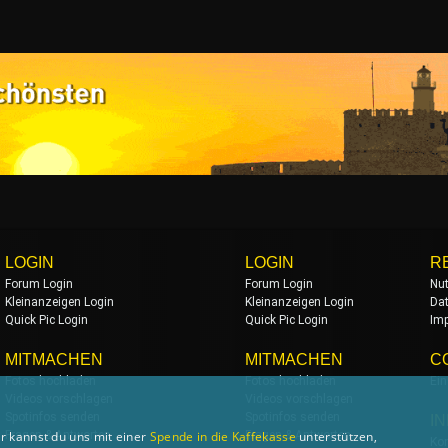
LOGIN
LOGIN
R
Forum Login
Forum Login
Nu
Kleinanzeigen Login
Kleinanzeigen Login
Da
Quick Pic Login
Quick Pic Login
Im
MITMACHEN
MITMACHEN
C
Fotos hochladen
Fotos hochladen
Ein
Videos vorschlagen
Videos vorschlagen
Spotinfos senden
Spotinfos senden
I
Fragen & Antworten
Fragen & Antworten
r kannst du uns mit einer
Spende in die Kaffekasse
unterstützen,
Kon