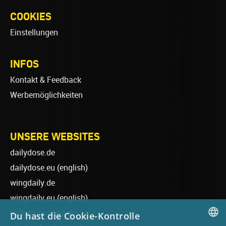
COOKIES
Einstellungen
INFOS
Kontakt & Feedback
Werbemöglichkeiten
UNSERE WEBSITES
dailydose.de
dailydose.eu
(english)
wingdaily.de
wingdaily.eu
(english)
dailydose-shop.de
Du hast die Cookie-Kontrolle