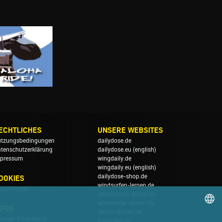
ECHTLICHES
UNSERE WEBSITES
tzungsbedingungen
dailydose.de
tenschutzerklärung
dailydose.eu
(english)
pressum
wingdaily.de
wingdaily.eu
(english)
dailydose-shop.de
OOKIES
windsurfen-lernen.de
nstellungen
wellenreiten-lernen.de
wingsurfen-lernen.de
NFOS
surfen-lernen.de
ntakt & Feedback
foilsurfen.de