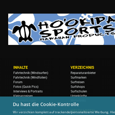
INHALTE
VERZEICHNIS
Fahrtechnik (Windsurfen)
Reparaturanbieter
Fahrtechnik (Windfoilen)
Surfmarken
Forum
Surfreisen
Fotos (Quick Pics)
Surfshops
Interviews & Portraits
Surfschulen
Kleinanzeigen
Unterkünfte
Newsmeldungen
Wetterlinks
Du hast die Cookie-Kontrolle
Regatten & Events
Reiseberichte
WELTKARTEN
Wir verzichten komplett auf trackende/personalisierte Werbung. Hie
Shop