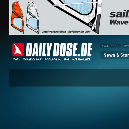
#WINDSURF
#W
News & Stor