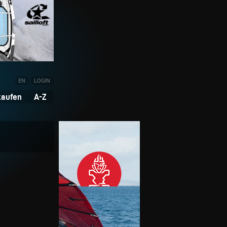
EN
LOGIN
kaufen
A-Z