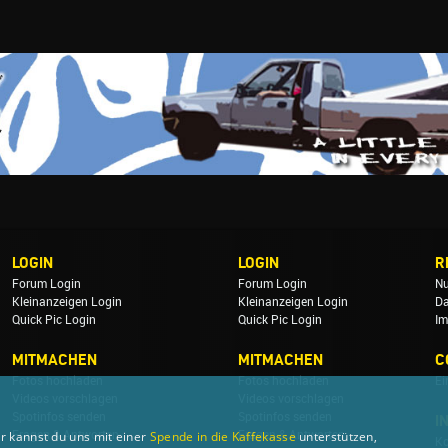
LOGIN
LOGIN
R
Forum Login
Forum Login
Nu
Kleinanzeigen Login
Kleinanzeigen Login
Da
Quick Pic Login
Quick Pic Login
Im
MITMACHEN
MITMACHEN
C
Fotos hochladen
Fotos hochladen
Ei
Videos vorschlagen
Videos vorschlagen
Spotinfos senden
Spotinfos senden
I
Fragen & Antworten
Fragen & Antworten
r kannst du uns mit einer
Spende in die Kaffekasse
unterstützen,
Ko