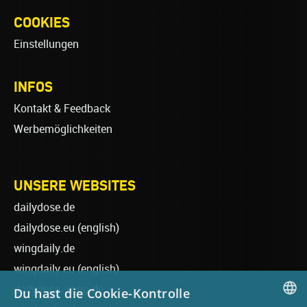
COOKIES
Einstellungen
INFOS
Kontakt & Feedback
Werbemöglichkeiten
UNSERE WEBSITES
dailydose.de
dailydose.eu
(english)
wingdaily.de
wingdaily.eu
(english)
dailydose-shop.de
Du hast die Cookie-Kontrolle