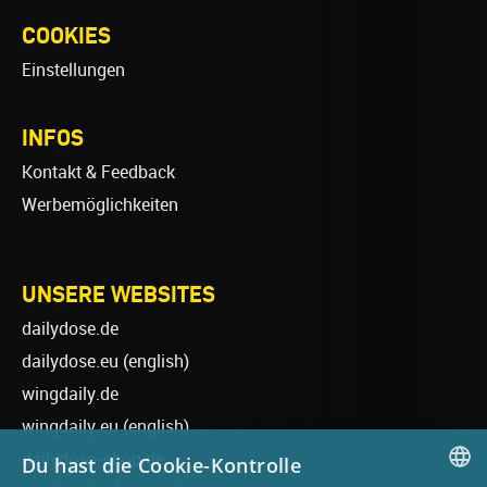
COOKIES
Einstellungen
INFOS
Kontakt & Feedback
Werbemöglichkeiten
UNSERE WEBSITES
dailydose.de
dailydose.eu
(english)
wingdaily.de
wingdaily.eu
(english)
dailydose-shop.de
Du hast die Cookie-Kontrolle