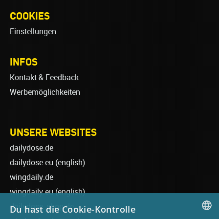
COOKIES
Einstellungen
INFOS
Kontakt & Feedback
Werbemöglichkeiten
UNSERE WEBSITES
dailydose.de
dailydose.eu
(english)
wingdaily.de
wingdaily.eu
(english)
dailydose-shop.de
Du hast die Cookie-Kontrolle