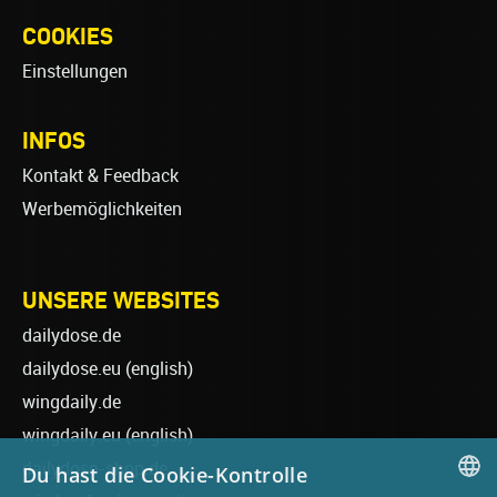
COOKIES
Einstellungen
INFOS
Kontakt & Feedback
Werbemöglichkeiten
UNSERE WEBSITES
dailydose.de
dailydose.eu
(english)
wingdaily.de
wingdaily.eu
(english)
dailydose-shop.de
Du hast die Cookie-Kontrolle