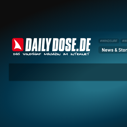
#WINDSURF
#W
News & Stor