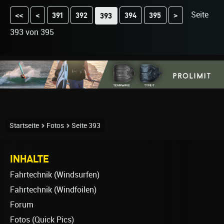
Seite
<<
<
391
392
394
395
>
393
393 von 395
Startseite
Fotos
Seite 393
INHALTE
Fahrtechnik (Windsurfen)
Fahrtechnik (Windfoilen)
Forum
Fotos (Quick Pics)