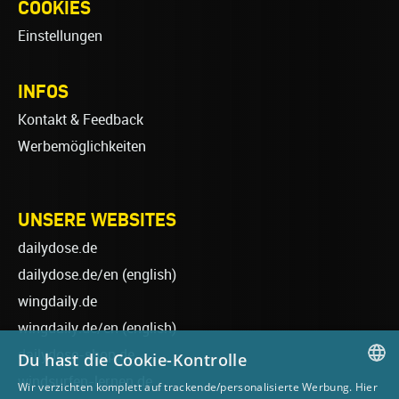
COOKIES
Einstellungen
INFOS
Kontakt & Feedback
Werbemöglichkeiten
UNSERE WEBSITES
dailydose.de
dailydose.de/en
(english)
wingdaily.de
wingdaily.de/en
(english)
dailydose-shop.de
Du hast die Cookie-Kontrolle
windsurfen-lernen.de
Wir verzichten komplett auf trackende/personalisierte Werbung. Hier