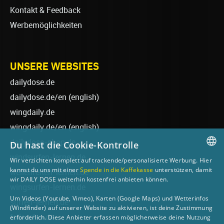
Kontakt & Feedback
Werbemöglichkeiten
UNSERE WEBSITES
dailydose.de
dailydose.de/en
(english)
wingdaily.de
wingdaily.de/en
(english)
dailydose-shop.de
Du hast die Cookie-Kontrolle
windsurfen-lernen.de
Wir verzichten komplett auf trackende/personalisierte Werbung. Hier
GERMAN
kannst du uns mit einer
Spende in die Kaffekasse
unterstützen, damit
wellenreiten-lernen.de
wir DAILY DOSE weiterhin kostenfrei anbieten können.
ENGLISH
wingsurfen-lernen.de
Um Videos (Youtube, Vimeo), Karten (Google Maps) und Wetterinfos
surfen-lernen.de
(Windfinder) auf unserer Website zu aktivieren, ist deine Zustimmung
foilsurfen.de
erforderlich. Diese Anbieter erfassen möglicherweise deine Nutzung