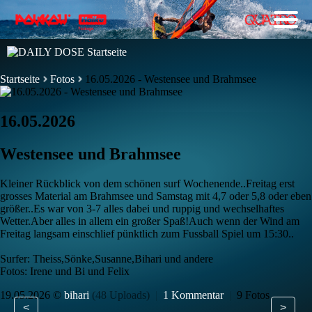
Startseite
Fotos
16.05.2026 - Westensee und Brahmsee
16.05.2026
Westensee und Brahmsee
Kleiner Rückblick von dem schönen surf Wochenende..Freitag erst
grosses Material am Brahmsee und Samstag mit 4,7 oder 5,8 oder eben
größer..Es war von 3-7 alles dabei und ruppig und wechselhaftes
Wetter.Aber alles in allem ein großer Spaß!Auch wenn der Wind am
Freitag langsam einschlief pünktlich zum Fussball Spiel um 15:30..
Surfer: Theiss,Sönke,Susanne,Bihari und andere
Fotos: Irene und Bi und Felix
19.05.2026 ©
bihari
(48 Uploads)
|
1 Kommentar
|
9 Fotos
<
>