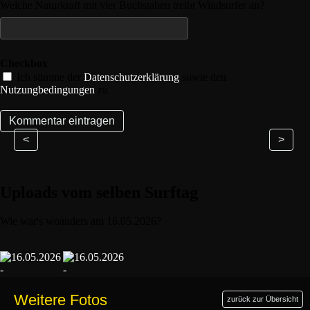
Welche Naturkraft mit vier Buchstaben treibt Windsurfer an?
Checkbox
Ich stimme der
Datenschutzerklärung
sowie den
Nutzungbedingungen
zu
<
>
Uploads vom selben Surftag
Wie war's woanders am 16.05.2026?
Weitere Fotos
zurück zur Übersicht