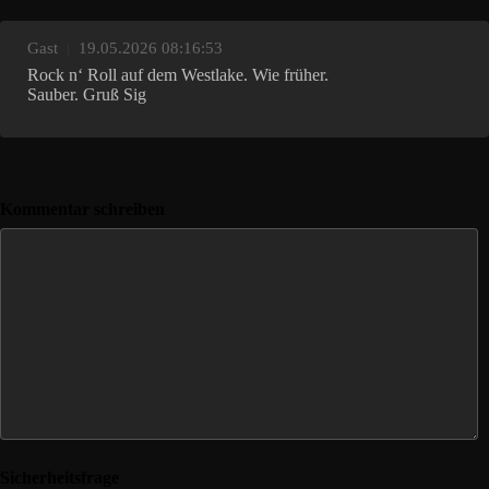
Gast
|
19.05.2026 08:16:53
Rock n‘ Roll auf dem Westlake. Wie früher.
Sauber. Gruß Sig
Kommentar schreiben
Sicherheitsfrage