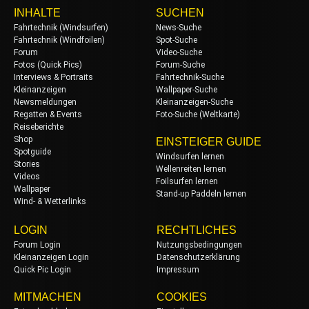
INHALTE
SUCHEN
Fahrtechnik (Windsurfen)
News-Suche
Fahrtechnik (Windfoilen)
Spot-Suche
Forum
Video-Suche
Fotos (Quick Pics)
Forum-Suche
Interviews & Portraits
Fahrtechnik-Suche
Kleinanzeigen
Wallpaper-Suche
Newsmeldungen
Kleinanzeigen-Suche
Regatten & Events
Foto-Suche (Weltkarte)
Reiseberichte
Shop
EINSTEIGER GUIDE
Spotguide
Windsurfen lernen
Stories
Wellenreiten lernen
Videos
Foilsurfen lernen
Wallpaper
Stand-up Paddeln lernen
Wind- & Wetterlinks
LOGIN
RECHTLICHES
Forum Login
Nutzungsbedingungen
Kleinanzeigen Login
Datenschutzerklärung
Quick Pic Login
Impressum
MITMACHEN
COOKIES