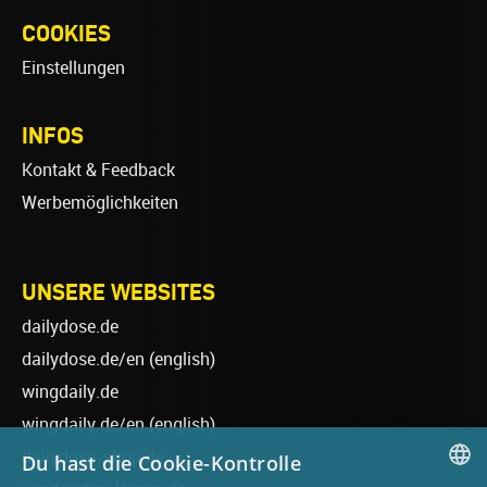
COOKIES
Einstellungen
INFOS
Kontakt & Feedback
Werbemöglichkeiten
UNSERE WEBSITES
dailydose.de
dailydose.de/en
(english)
wingdaily.de
wingdaily.de/en
(english)
dailydose-shop.de
Du hast die Cookie-Kontrolle