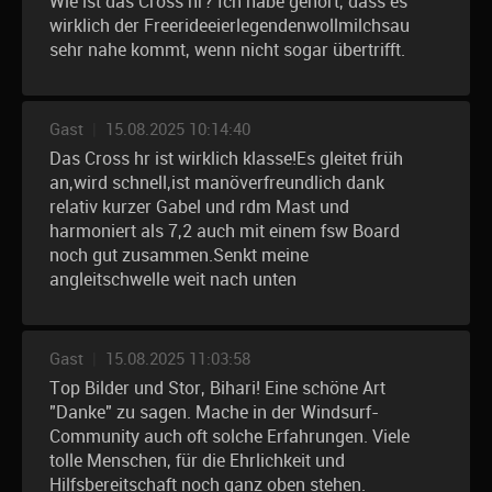
Wie ist das Cross hr? Ich habe gehört, dass es
wirklich der Freerideeierlegendenwollmilchsau
sehr nahe kommt, wenn nicht sogar übertrifft.
Gast
|
15.08.2025 10:14:40
Das Cross hr ist wirklich klasse!Es gleitet früh
an,wird schnell,ist manöverfreundlich dank
relativ kurzer Gabel und rdm Mast und
harmoniert als 7,2 auch mit einem fsw Board
noch gut zusammen.Senkt meine
angleitschwelle weit nach unten
Gast
|
15.08.2025 11:03:58
Top Bilder und Stor, Bihari! Eine schöne Art
"Danke" zu sagen. Mache in der Windsurf-
Community auch oft solche Erfahrungen. Viele
tolle Menschen, für die Ehrlichkeit und
Hilfsbereitschaft noch ganz oben stehen.