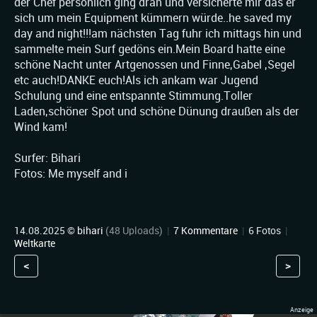
der Chef persönlich ging dran und versicherte mir das er
sich um mein Equipment kümmern würde..he saved my
day and night!!!am nächsten Tag fuhr ich mittags hin und
sammelte mein Surf gedöns ein.Mein Board hatte eine
schöne Nacht unter Artgenossen und Finne,Gabel ,Segel
etc auch!DANKE euch!Als ich ankam war Jugend
Schulung und eine entspannte Stimmung.Toller
Laden,schöner Spot und schöne Dünung draußen als der
Wind kam!
Surfer: Bihari
Fotos: Me myself and i
14.08.2025 ©
bihari
(48 Uploads)
|
7 Kommentare
|
6 Fotos
|
Weltkarte
<
>