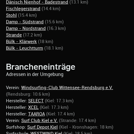
Dänisch Nienhof - Badestrand
(13.1 km)
Fischlegerstrand
(14.4 km)
Stohl
(15.4 km)
Damp - Südstrand
(15.6 km)
Damp - Nordstrand
(16.3 km)
Strande
(17.2 km)
Bülk - Klärwerk
(18 km)
Bülk - Leuchtturm
(18.1 km)
Brancheneinträge
Adressen in der Umgebung
Verein:
Windsurfing-Club Wittensee-Rendsburg e.V.
(Rendsburg: 10.6 km)
Hersteller:
SELECT
(Kiel: 17.3 km)
Hersteller:
XCEL
(Kiel: 17.3 km)
Hersteller:
TAAROA
(Kiel: 17.4 km)
Verein:
Surf Club Kiel e.V.
(Strande: 17.4 km)
Surfshop:
Surf Depot Kiel
(Kiel - Kronshagen: 18 km)
Surfschule:
WESTWIND Kiel
(Kiel: 18.5 km)