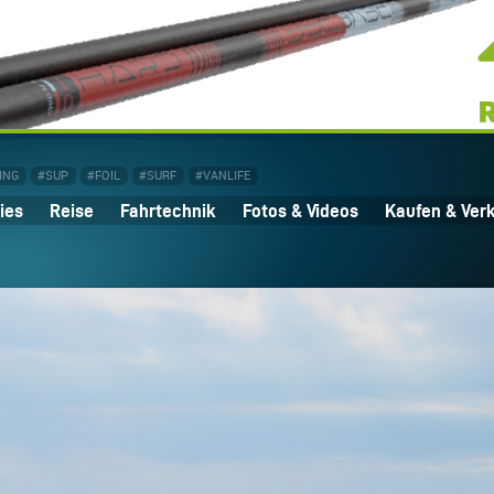
ING
#SUP
#FOIL
#SURF
#VANLIFE
ies
Reise
Fahrtechnik
Fotos & Videos
Kaufen & Ver