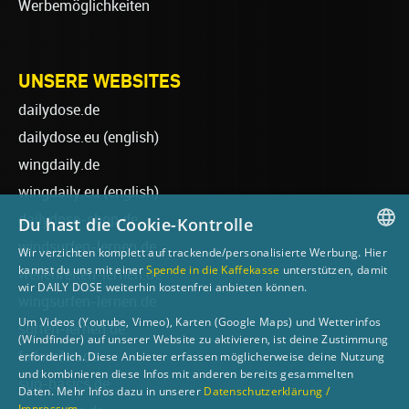
Werbemöglichkeiten
UNSERE WEBSITES
dailydose.de
dailydose.eu
(english)
wingdaily.de
wingdaily.eu
(english)
dailydose-shop.de
Du hast die Cookie-Kontrolle
windsurfen-lernen.de
Wir verzichten komplett auf trackende/personalisierte Werbung. Hier
GERMAN
kannst du uns mit einer
Spende in die Kaffekasse
unterstützen, damit
wellenreiten-lernen.de
wir DAILY DOSE weiterhin kostenfrei anbieten können.
ENGLISH
wingsurfen-lernen.de
Um Videos (Youtube, Vimeo), Karten (Google Maps) und Wetterinfos
surfen-lernen.de
(Windfinder) auf unserer Website zu aktivieren, ist deine Zustimmung
foilsurfen.de
erforderlich. Diese Anbieter erfassen möglicherweise deine Nutzung
und kombinieren diese Infos mit anderen bereits gesammelten
sup-basics.de
Daten. Mehr Infos dazu in unserer
Datenschutzerklärung /
Impressum