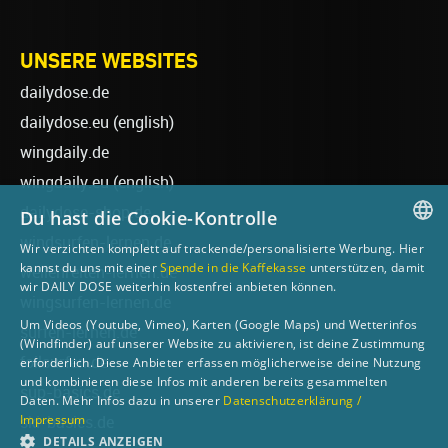
UNSERE WEBSITES
dailydose.de
dailydose.eu
(english)
wingdaily.de
wingdaily.eu
(english)
dailydose-shop.de
Du hast die Cookie-Kontrolle
windsurfen-lernen.de
Wir verzichten komplett auf trackende/personalisierte Werbung. Hier
GERMAN
kannst du uns mit einer
Spende in die Kaffekasse
unterstützen, damit
wellenreiten-lernen.de
wir DAILY DOSE weiterhin kostenfrei anbieten können.
ENGLISH
wingsurfen-lernen.de
Um Videos (Youtube, Vimeo), Karten (Google Maps) und Wetterinfos
surfen-lernen.de
(Windfinder) auf unserer Website zu aktivieren, ist deine Zustimmung
foilsurfen.de
erforderlich. Diese Anbieter erfassen möglicherweise deine Nutzung
und kombinieren diese Infos mit anderen bereits gesammelten
sup-basics.de
Daten. Mehr Infos dazu in unserer
Datenschutzerklärung /
Impressum
ski-basics.de
DETAILS ANZEIGEN