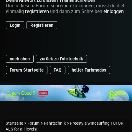
Deine Antwort zu diesem Thema schreiben
Um in diesem Forum schreiben zu können, musst du dich
einmalig
registrieren
und dann zum Schreiben
einloggen
.
Login
Registieren
nach oben
zurück zu Fahrtechnik
Forum Startseite
FAQ
heller Farbmodus
Startseite
Forum
Fahrtechnik
Freestyle windsurfing TUTORI
ALS for all levels!