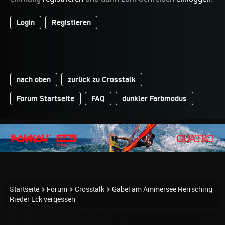
Login
Registieren
nach oben
zurück zu Crosstalk
Forum Startseite
FAQ
dunkler Farbmodus
Startseite
Forum
Crosstalk
Gabel am Ammersee Herrsching
Rieder Eck vergessen