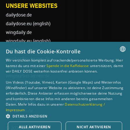
UNSERE WEBSITES
dailydose.de
dailydose.eu
(english)
wingdaily.de
wingdaily.eu
(english)
dailydose-shop.de
Du hast die Cookie-Kontrolle
windsurfen-lernen.de
Wir verzichten komplett auf trackende/personalisierte Werbung. Hier
GERMAN
kannst du uns mit einer
Spende in die Kaffekasse
unterstützen, damit
wellenreiten-lernen.de
wir DAILY DOSE weiterhin kostenfrei anbieten können.
ENGLISH
wingsurfen-lernen.de
Um Videos (Youtube, Vimeo), Karten (Google Maps) und Wetterinfos
surfen-lernen.de
(Windfinder) auf unserer Website zu aktivieren, ist deine Zustimmung
foilsurfen.de
erforderlich. Diese Anbieter erfassen möglicherweise deine Nutzung
und kombinieren diese Infos mit anderen bereits gesammelten
sup-basics.de
Daten. Mehr Infos dazu in unserer
Datenschutzerklärung /
Impressum
ski-basics.de
DETAILS ANZEIGEN
ALLE AKTIVIEREN
NICHT AKTIVIEREN
© 2026 DAILY DOSE