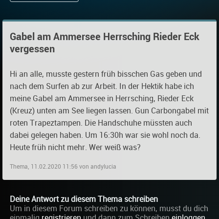
Gabel am Ammersee Herrsching Rieder Eck
vergessen
Hi an alle, musste gestern früh bisschen Gas geben und
nach dem Surfen ab zur Arbeit. In der Hektik habe ich
meine Gabel am Ammersee in Herrsching, Rieder Eck
(Kreuz) unten am See liegen lassen. Gun Carbongabel mit
roten Trapeztampen. Die Handschuhe müssten auch
dabei gelegen haben. Um 16:30h war sie wohl noch da.
Heute früh nicht mehr. Wer weiß was?
Thema, 11.02.2020 11:56 von andylucia
Deine Antwort zu diesem Thema schreiben
Um in diesem Forum schreiben zu können, musst du dich
einmalig
registrieren
und dann zum Schreiben
einloggen
.