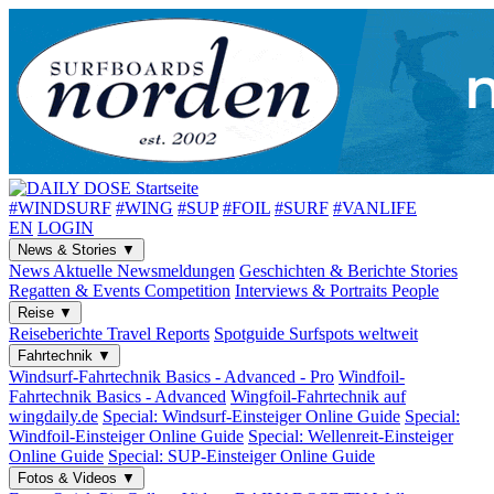
#WINDSURF
#WING
#SUP
#FOIL
#SURF
#VANLIFE
EN
LOGIN
News & Stories
▼
News
Aktuelle Newsmeldungen
Geschichten & Berichte
Stories
Regatten & Events
Competition
Interviews & Portraits
People
Reise
▼
Reiseberichte
Travel Reports
Spotguide
Surfspots weltweit
Fahrtechnik
▼
Windsurf-Fahrtechnik
Basics - Advanced - Pro
Windfoil-
Fahrtechnik
Basics - Advanced
Wingfoil-Fahrtechnik
auf
wingdaily.de
Special: Windsurf-Einsteiger
Online Guide
Special:
Windfoil-Einsteiger
Online Guide
Special: Wellenreit-Einsteiger
Online Guide
Special: SUP-Einsteiger
Online Guide
Fotos & Videos
▼