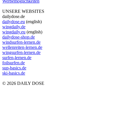
Werbemöglichkeiten
UNSERE WEBSITES
dailydose.de
dailydose.eu
(english)
wingdaily.de
wingdaily.eu
(english)
dailydose-shop.de
windsurfen-lernen.de
wellenreiten-lernen.de
wingsurfen-lernen.de
surfen-lernen.de
foilsurfen.de
sup-basics.de
ski-basics.de
© 2026 DAILY DOSE