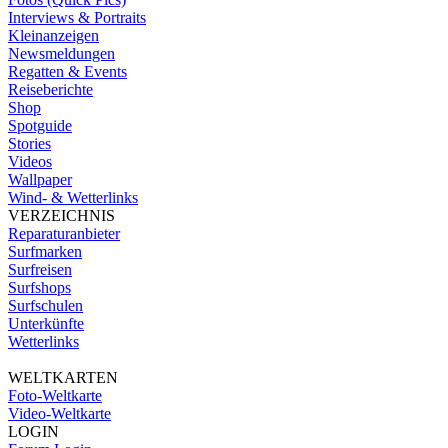
Interviews & Portraits
Kleinanzeigen
Newsmeldungen
Regatten & Events
Reiseberichte
Shop
Spotguide
Stories
Videos
Wallpaper
Wind- & Wetterlinks
VERZEICHNIS
Reparaturanbieter
Surfmarken
Surfreisen
Surfshops
Surfschulen
Unterkünfte
Wetterlinks
WELTKARTEN
Foto-Weltkarte
Video-Weltkarte
LOGIN