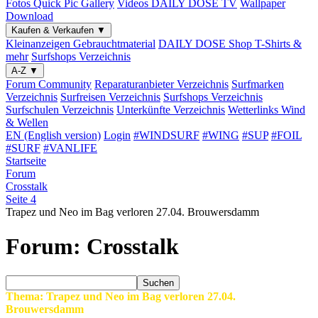
Fotos
Quick Pic Gallery
Videos
DAILY DOSE TV
Wallpaper
Download
Kaufen & Verkaufen
▼
Kleinanzeigen
Gebrauchtmaterial
DAILY DOSE Shop
T-Shirts &
mehr
Surfshops
Verzeichnis
A-Z
▼
Forum
Community
Reparaturanbieter
Verzeichnis
Surfmarken
Verzeichnis
Surfreisen
Verzeichnis
Surfshops
Verzeichnis
Surfschulen
Verzeichnis
Unterkünfte
Verzeichnis
Wetterlinks
Wind
& Wellen
EN (English version)
Login
#WINDSURF
#WING
#SUP
#FOIL
#SURF
#VANLIFE
Startseite
Forum
Crosstalk
Seite 4
Trapez und Neo im Bag verloren 27.04. Brouwersdamm
Forum: Crosstalk
Suchen
Thema: Trapez und Neo im Bag verloren 27.04.
Brouwersdamm