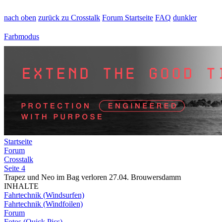
nach oben
zurück zu Crosstalk
Forum Startseite
FAQ
dunkler
Farbmodus
Startseite
Forum
Crosstalk
Seite 4
Trapez und Neo im Bag verloren 27.04. Brouwersdamm
INHALTE
Fahrtechnik (Windsurfen)
Fahrtechnik (Windfoilen)
Forum
Fotos (Quick Pics)