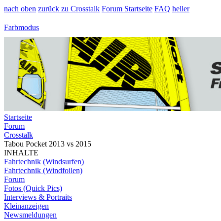
nach oben
zurück zu Crosstalk
Forum Startseite
FAQ
heller
Farbmodus
Startseite
Forum
Crosstalk
Tabou Pocket 2013 vs 2015
INHALTE
Fahrtechnik (Windsurfen)
Fahrtechnik (Windfoilen)
Forum
Fotos (Quick Pics)
Interviews & Portraits
Kleinanzeigen
Newsmeldungen