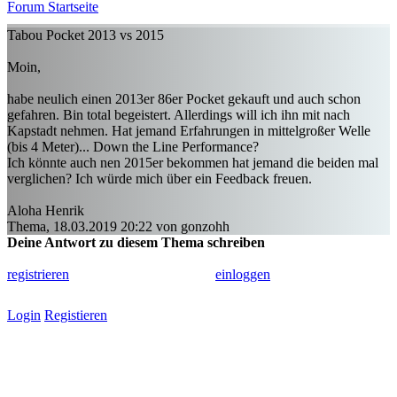
Forum Startseite
Tabou Pocket 2013 vs 2015
Moin,
habe neulich einen 2013er 86er Pocket gekauft und auch schon
gefahren. Bin total begeistert. Allerdings will ich ihn mit nach
Kapstadt nehmen. Hat jemand Erfahrungen in mittelgroßer Welle
(bis 4 Meter)... Down the Line Performance?
Ich könnte auch nen 2015er bekommen hat jemand die beiden mal
verglichen? Ich würde mich über ein Feedback freuen.
Aloha Henrik
Thema, 18.03.2019 20:22 von gonzohh
Deine Antwort zu diesem Thema schreiben
Um in diesem Forum schreiben zu können, musst du dich einmalig
registrieren
und dann zum Schreiben
einloggen
.
Login
Registieren