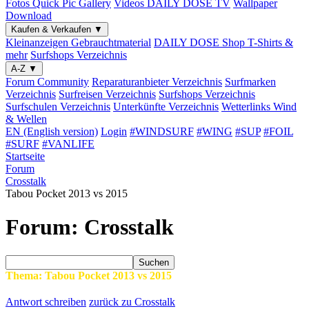
Fotos
Quick Pic Gallery
Videos
DAILY DOSE TV
Wallpaper
Download
Kaufen & Verkaufen
▼
Kleinanzeigen
Gebrauchtmaterial
DAILY DOSE Shop
T-Shirts &
mehr
Surfshops
Verzeichnis
A-Z
▼
Forum
Community
Reparaturanbieter
Verzeichnis
Surfmarken
Verzeichnis
Surfreisen
Verzeichnis
Surfshops
Verzeichnis
Surfschulen
Verzeichnis
Unterkünfte
Verzeichnis
Wetterlinks
Wind
& Wellen
EN (English version)
Login
#WINDSURF
#WING
#SUP
#FOIL
#SURF
#VANLIFE
Startseite
Forum
Crosstalk
Tabou Pocket 2013 vs 2015
Forum: Crosstalk
Suchen
Thema: Tabou Pocket 2013 vs 2015
Antwort schreiben
zurück zu Crosstalk