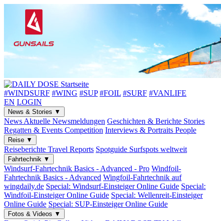
#WINDSURF
#WING
#SUP
#FOIL
#SURF
#VANLIFE
EN
LOGIN
News & Stories
▼
News
Aktuelle Newsmeldungen
Geschichten & Berichte
Stories
Regatten & Events
Competition
Interviews & Portraits
People
Reise
▼
Reiseberichte
Travel Reports
Spotguide
Surfspots weltweit
Fahrtechnik
▼
Windsurf-Fahrtechnik
Basics - Advanced - Pro
Windfoil-
Fahrtechnik
Basics - Advanced
Wingfoil-Fahrtechnik
auf
wingdaily.de
Special: Windsurf-Einsteiger
Online Guide
Special:
Windfoil-Einsteiger
Online Guide
Special: Wellenreit-Einsteiger
Online Guide
Special: SUP-Einsteiger
Online Guide
Fotos & Videos
▼