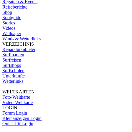
Regatten & Events
Reiseberichte
Shop
Spotguide
Stories
Videos
Wallpaper
Wind- & Wetterlinks
VERZEICHNIS
Reparaturanbieter
Surfmarken
Surfreisen
Surfshops
Surfschulen
Unterkünfte
Wetterlinks
WELTKARTEN
Foto-Weltkarte
Video-Weltkarte
LOGIN
Forum Login
Kleinanzeigen Login
Quick Pic Login