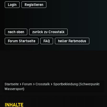
Login
Registieren
nach oben
zurück zu Crosstalk
Forum Startseite
FAQ
heller Farbmodus
Startseite
Forum
Crosstalk
Sportbekleidung (Schwerpunkt
Wassersport)
INHALTE