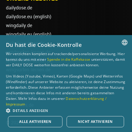
dailydose.de
dailydose.eu
(english)
wingdaily.de
wingdaily.eu
(english)
dailydose-shop.de
Du hast die Cookie-Kontrolle
windsurfen-lernen.de
Wir verzichten komplett auf trackende/personalisierte Werbung. Hier
GERMAN
kannst du uns mit einer
Spende in die Kaffekasse
unterstützen, damit
wellenreiten-lernen.de
wir DAILY DOSE weiterhin kostenfrei anbieten können.
ENGLISH
wingsurfen-lernen.de
Um Videos (Youtube, Vimeo), Karten (Google Maps) und Wetterinfos
surfen-lernen.de
(Windfinder) auf unserer Website zu aktivieren, ist deine Zustimmung
foilsurfen.de
erforderlich. Diese Anbieter erfassen möglicherweise deine Nutzung
und kombinieren diese Infos mit anderen bereits gesammelten
sup-basics.de
Daten. Mehr Infos dazu in unserer
Datenschutzerklärung /
Impressum
ski-basics.de
DETAILS ANZEIGEN
ALLE AKTIVIEREN
NICHT AKTIVIEREN
© 2026 DAILY DOSE