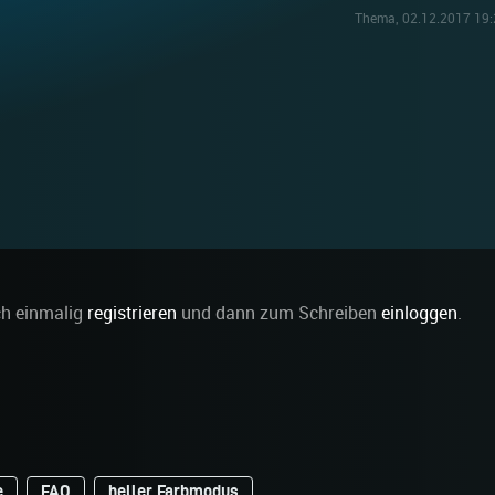
Thema, 02.12.2017 19:
ch einmalig
registrieren
und dann zum Schreiben
einloggen
.
e
FAQ
heller Farbmodus