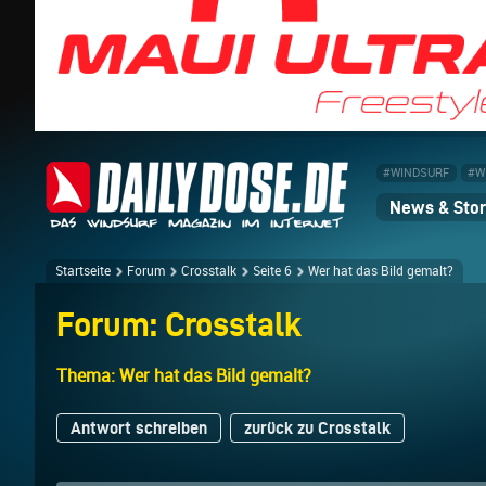
#WINDSURF
#W
News & Stor
Startseite
Forum
Crosstalk
Seite 6
Wer hat das Bild gemalt?
Forum: Crosstalk
Thema: Wer hat das Bild gemalt?
Antwort schreiben
zurück zu Crosstalk