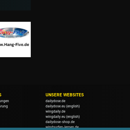
S
UNSERE WEBSITES
ungen
dailydose.de
ärung
dailydose.eu
(english)
wingdaily.de
wingdaily.eu
(english)
dailydose-shop.de
windsurfen-lernen.de