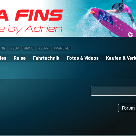
ING
#SUP
#FOIL
#SURF
#VANLIFE
ies
Reise
Fahrtechnik
Fotos & Videos
Kaufen & Ver
Forum 