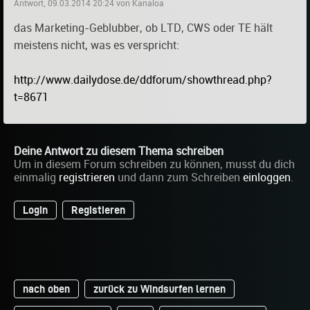
Antwort, 09.03.2014 20:24 von Kanaloa
das Marketing-Geblubber, ob LTD, CWS oder TE hält
meistens nicht, was es verspricht:
http://www.dailydose.de/ddforum/showthread.php?
t=8671
Deine Antwort zu diesem Thema schreiben
Um in diesem Forum schreiben zu können, musst du dich
einmalig
registrieren
und dann zum Schreiben
einloggen
.
Login
Registieren
nach oben
zurück zu Windsurfen lernen