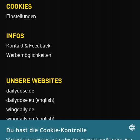
COOKIES
Einstellungen
INFOS
Kontakt & Feedback
Werbemöglichkeiten
UNSERE WEBSITES
dailydose.de
dailydose.eu
(english)
wingdaily.de
wingdaily.eu
(english)
dailydose-shop.de
Du hast die Cookie-Kontrolle
windsurfen-lernen.de
Wir verzichten komplett auf trackende/personalisierte Werbung. Hier