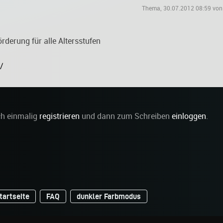
Thema, 30.07.2012 08:59 von
derung für alle Altersstufen
/
ch einmalig
registrieren
und dann zum Schreiben
einloggen
.
tartseite
FAQ
dunkler Farbmodus