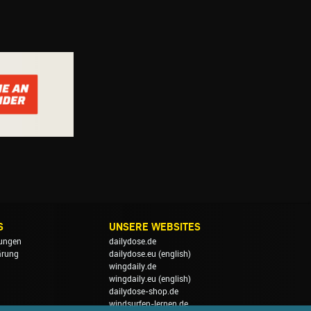
S
UNSERE WEBSITES
ungen
dailydose.de
ärung
dailydose.eu
(english)
wingdaily.de
wingdaily.eu
(english)
dailydose-shop.de
windsurfen-lernen.de