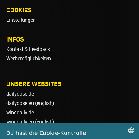
COOKIES
Einstellungen
INFOS
Kontakt & Feedback
Werbemöglichkeiten
UNSERE WEBSITES
dailydose.de
dailydose.eu
(english)
wingdaily.de
wingdaily.eu
(english)
dailydose-shop.de
Du hast die Cookie-Kontrolle