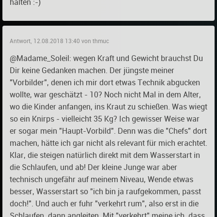
halten :-)
Antwort, 12.08.2018 13:40 von thmuc
@Madame_Soleil: wegen Kraft und Gewicht brauchst Du
Dir keine Gedanken machen. Der jüngste meiner
"Vorbilder", denen ich mir dort etwas Technik abgucken
wollte, war geschätzt - 10? Noch nicht Mal in dem Alter,
wo die Kinder anfangen, ins Kraut zu schießen. Was wiegt
so ein Knirps - vielleicht 35 Kg? Ich gewisser Weise war
er sogar mein "Haupt-Vorbild". Denn was die "Chefs" dort
machen, hätte ich gar nicht als relevant für mich erachtet.
Klar, die steigen natürlich direkt mit dem Wasserstart in
die Schlaufen, und ab! Der kleine Junge war aber
technisch ungefähr auf meinem Niveau, Wende etwas
besser, Wasserstart so "ich bin ja raufgekommen, passt
doch!". Und auch er fuhr "verkehrt rum", also erst in die
Schlaufen, dann angleiten. Mit "verkehrt" meine ich, dass