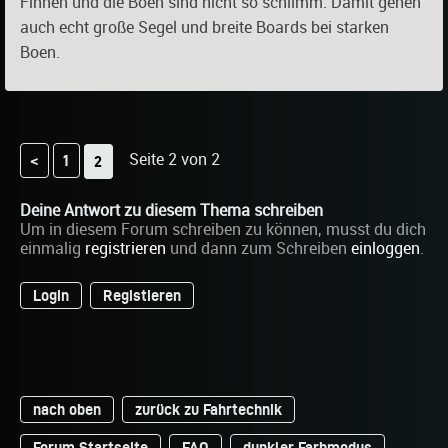
Finnen und die Boen sind nicht so schlimm. Damit gehen
auch echt große Segel und breite Boards bei starken
Boen.
Seite 2 von 2
<
1
2
Deine Antwort zu diesem Thema schreiben
Um in diesem Forum schreiben zu können, musst du dich
einmalig
registrieren
und dann zum Schreiben
einloggen
.
Login
Registieren
nach oben
zurück zu Fahrtechnik
Forum Startseite
FAQ
dunkler Farbmodus