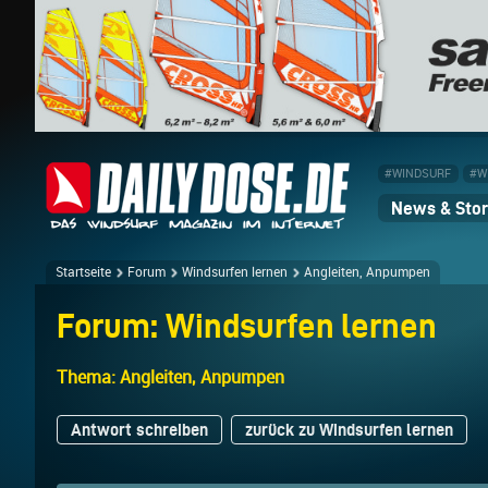
#WINDSURF
#W
News & Stor
Startseite
Forum
Windsurfen lernen
Angleiten, Anpumpen
Forum: Windsurfen lernen
Thema: Angleiten, Anpumpen
Antwort schreiben
zurück zu Windsurfen lernen