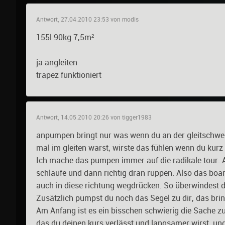
Antwort, 27.04.2010 23:53 von modis
155l 90kg 7,5m²
ja angleiten
trapez funktioniert
Antwort, 14.05.2010 20:26 von tigger1983
anpumpen bringt nur was wenn du an der gleitschwel
mal im gleiten warst, wirste das fühlen wenn du kurz 
Ich mache das pumpen immer auf die radikale tour. A
schlaufe und dann richtig dran ruppen. Also das bo
auch in diese richtung wegdrücken. So überwindest d
Zusätzlich pumpst du noch das Segel zu dir, das bring
Am Anfang ist es ein bisschen schwierig die Sache zu
das du deinen kurs verlässt und langsamer wirst, und