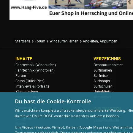
Startseite
Forum
Windsurfen lernen
Angleiten, Anpumpen
INHALTE
VERZEICHNIS
Fahrtechnik (Windsurfen)
Reparaturanbieter
Fahrtechnik (Windfoilen)
Surfmarken
Forum
Surfreisen
Fotos (Quick Pics)
Surfshops
Interviews & Portraits
Surfschulen
Kleinanzeigen
Unterkünfte
Newsmeldungen
Wetterlinks
Du hast die Cookie-Kontrolle
Regatten & Events
Reiseberichte
WELTKARTEN
Wir verzichten komplett auf trackende/personalisierte Werbung. Hie
Shop
Foto-Weltkarte
damit wir DAILY DOSE weiterhin kostenfrei anbieten können.
Spotguide
Video-Weltkarte
Stories
Um Videos (Youtube, Vimeo), Karten (Google Maps) und Wetterinfos (
Videos
Zustimmung erforderlich. Diese Anbieter erfassen möglicherweise 