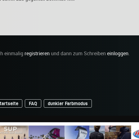
ch einmalig
registrieren
und dann zum Schreiben
einloggen
.
tartseite
FAQ
dunkler Farbmodus