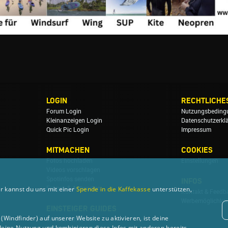
LOGIN
RECHTLICHE
Forum Login
Nutzungsbeding
Kleinanzeigen Login
Datenschutzerkl
Quick Pic Login
Impressum
MITMACHEN
COOKIES
Fotos hochladen
Einstellungen
Videos vorschlagen
Spotinfos senden
INFOS
Fragen & Antworten
r kannst du uns mit einer
Spende in die Kaffekasse
unterstützen,
Kontakt & Feedb
Werbemöglichkei
EINSTEIGER GUIDES
Windfinder) auf unserer Website zu aktivieren, ist deine
Windsurfen lernen
deine Nutzung und kombinieren diese Infos mit anderen bereits