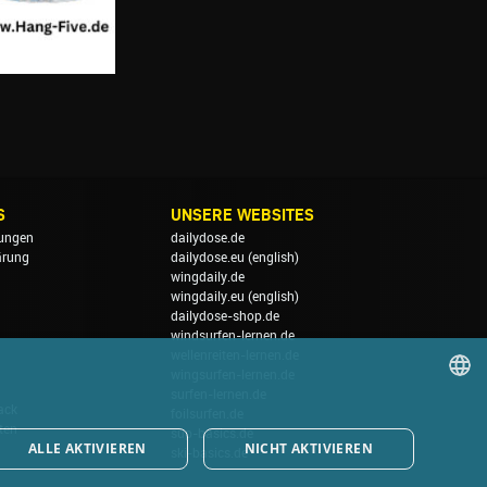
S
UNSERE WEBSITES
ungen
dailydose.de
ärung
dailydose.eu
(english)
wingdaily.de
wingdaily.eu
(english)
dailydose-shop.de
windsurfen-lernen.de
wellenreiten-lernen.de
wingsurfen-lernen.de
surfen-lernen.de
ack
foilsurfen.de
GERMAN
ten
sup-basics.de
ALLE AKTIVIEREN
NICHT AKTIVIEREN
ski-basics.de
ENGLISH