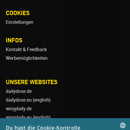
COOKIES
Einstellungen
INFOS
Kontakt & Feedback
Werbemöglichkeiten
UNSERE WEBSITES
dailydose.de
dailydose.eu
(english)
wingdaily.de
wingdaily.eu
(english)
dailydose-shop.de
Du hast die Cookie-Kontrolle