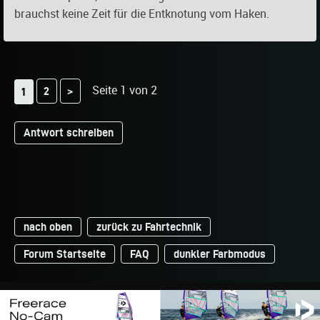
brauchst keine Zeit für die Entknotung vom Haken.
Seite 1 von 2
2
>
1
Antwort schreiben
nach oben
zurück zu Fahrtechnik
Forum Startseite
FAQ
dunkler Farbmodus