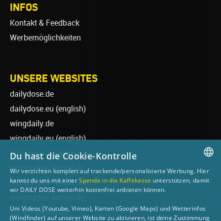
INFOS
Kontakt & Feedback
Werbemöglichkeiten
UNSERE WEBSITES
dailydose.de
dailydose.eu
(english)
wingdaily.de
wingdaily.eu
(english)
dailydose-shop.de
Du hast die Cookie-Kontrolle
windsurfen-lernen.de
Wir verzichten komplett auf trackende/personalisierte Werbung. Hier
GERMAN
kannst du uns mit einer
Spende in die Kaffekasse
unterstützen, damit
wellenreiten-lernen.de
wir DAILY DOSE weiterhin kostenfrei anbieten können.
ENGLISH
wingsurfen-lernen.de
Um Videos (Youtube, Vimeo), Karten (Google Maps) und Wetterinfos
surfen-lernen.de
(Windfinder) auf unserer Website zu aktivieren, ist deine Zustimmung