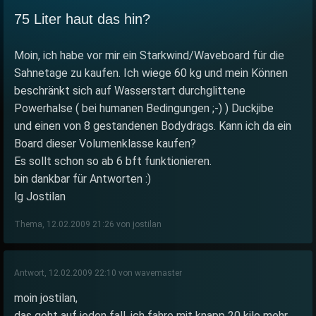
75 Liter haut das hin?
Moin, ich habe vor mir ein Starkwind/Waveboard für die
Sahnetage zu kaufen. Ich wiege 60 kg und mein Können
beschränkt sich auf Wasserstart durchglittene
Powerhalse ( bei humanen Bedingungen ;-) ) Duckjibe
und einen von 8 gestandenen Bodydrags. Kann ich da ein
Board dieser Volumenklasse kaufen?
Es sollt schon so ab 6 bft funktionieren.
bin dankbar für Antworten :)
lg Jostilan
Thema, 12.02.2009 21:26 von jostilan
Antwort, 12.02.2009 22:10 von wavemaster
moin jostilan,
das geht auf jeden fall. ich fahre mit knapp 20 kilo mehr