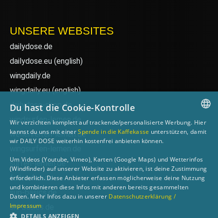
UNSERE WEBSITES
dailydose.de
dailydose.eu
(english)
wingdaily.de
wingdaily.eu
(english)
dailydose-shop.de
Du hast die Cookie-Kontrolle
windsurfen-lernen.de
Wir verzichten komplett auf trackende/personalisierte Werbung. Hier
GERMAN
kannst du uns mit einer
Spende in die Kaffekasse
unterstützen, damit
wellenreiten-lernen.de
wir DAILY DOSE weiterhin kostenfrei anbieten können.
ENGLISH
wingsurfen-lernen.de
Um Videos (Youtube, Vimeo), Karten (Google Maps) und Wetterinfos
surfen-lernen.de
(Windfinder) auf unserer Website zu aktivieren, ist deine Zustimmung
foilsurfen.de
erforderlich. Diese Anbieter erfassen möglicherweise deine Nutzung
und kombinieren diese Infos mit anderen bereits gesammelten
sup-basics.de
Daten. Mehr Infos dazu in unserer
Datenschutzerklärung /
Impressum
ski-basics.de
DETAILS ANZEIGEN