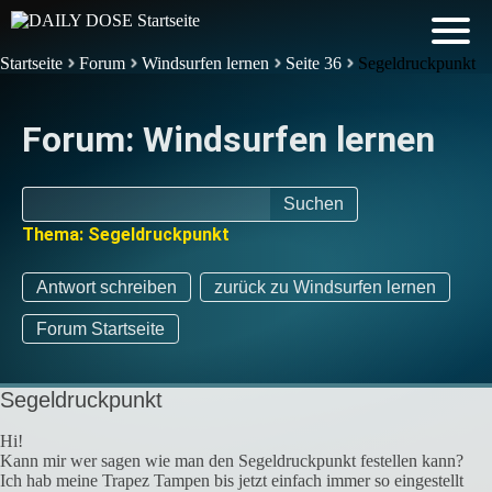
Startseite
Forum
Windsurfen lernen
Seite 36
Segeldruckpunkt
Forum: Windsurfen lernen
Suchen
Thema: Segeldruckpunkt
Antwort schreiben
zurück zu Windsurfen lernen
Forum Startseite
Segeldruckpunkt
Hi!
Kann mir wer sagen wie man den Segeldruckpunkt festellen kann?
Ich hab meine Trapez Tampen bis jetzt einfach immer so eingestellt