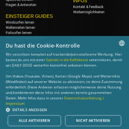
INFOS
Fragen & Antworten
Kontakt & Feedback
Werbemöglichkeiten
EINSTEIGER GUIDES
Windsurfen lernen
Wellenreiten lernen
Foilsurfen lernen
Stand-up Paddeln lernen
Du hast die Cookie-Kontrolle
UNSERE WEBSITES
Wir verzichten komplett auf trackende/personalisierte Werbung. Hier
dailydose.de
GERMAN
kannst du uns mit einer
Spende in die Kaffekasse
unterstützen, damit
dailydose.eu
(english)
wir DAILY DOSE weiterhin kostenfrei anbieten können.
wingdaily.de
ENGLISH
wingdaily.eu
(english)
Um Videos (Youtube, Vimeo), Karten (Google Maps) und Wetterinfos
dailydose-shop.de
(Windfinder) auf unserer Website zu aktivieren, ist deine Zustimmung
windsurfen-lernen.de
erforderlich. Diese Anbieter erfassen möglicherweise deine Nutzung
wellenreiten-lernen.de
und kombinieren diese Infos mit anderen bereits gesammelten
wingsurfen-lernen.de
surfen-lernen.de
Daten. Mehr Infos dazu in unserer
Datenschutzerklärung /
foilsurfen.de
Impressum
sup-basics.de
DETAILS ANZEIGEN
ski-basics.de
ALLE AKTIVIEREN
NICHT AKTIVIEREN
© 2026 DAILY DOSE