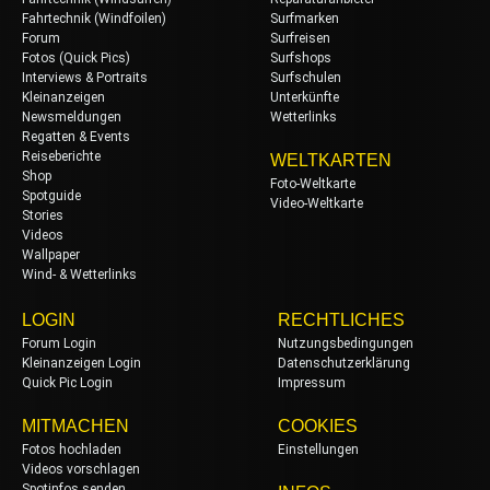
Fahrtechnik (Windfoilen)
Surfmarken
Forum
Surfreisen
Fotos (Quick Pics)
Surfshops
Interviews & Portraits
Surfschulen
Kleinanzeigen
Unterkünfte
Newsmeldungen
Wetterlinks
Regatten & Events
Reiseberichte
WELTKARTEN
Shop
Foto-Weltkarte
Spotguide
Video-Weltkarte
Stories
Videos
Wallpaper
Wind- & Wetterlinks
LOGIN
RECHTLICHES
Forum Login
Nutzungsbedingungen
Kleinanzeigen Login
Datenschutzerklärung
Quick Pic Login
Impressum
MITMACHEN
COOKIES
Fotos hochladen
Einstellungen
Videos vorschlagen
Spotinfos senden