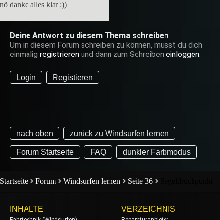
nö danke alles klar :))
Deine Antwort zu diesem Thema schreiben
Um in diesem Forum schreiben zu können, musst du dich
einmalig
registrieren
und dann zum Schreiben
einloggen
.
Login
Registieren
nach oben
zurück zu Windsurfen lernen
Forum Startseite
FAQ
dunkler Farbmodus
Startseite
Forum
Windsurfen lernen
Seite 36
Segeldruckpunkt
INHALTE
VERZEICHNIS
Fahrtechnik (Windsurfen)
Reparaturanbieter