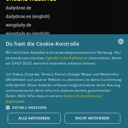
dailydose.de
dailydose.eu
(english)
wingdaily.de
wingdaily.eu
(english)
dailydose-shop.de
Du hast die Cookie-Kontrolle
windsurfen-lernen.de
Wir verzichten komplett auf trackende/personalisierte Werbung. Hier
GERMAN
kannst du uns mit einer
Spende in die Kaffekasse
unterstützen, damit
wellenreiten-lernen.de
wir DAILY DOSE weiterhin kostenfrei anbieten können.
ENGLISH
wingsurfen-lernen.de
Um Videos (Youtube, Vimeo), Karten (Google Maps) und Wetterinfos
surfen-lernen.de
(Windfinder) auf unserer Website zu aktivieren, ist deine Zustimmung
foilsurfen.de
erforderlich. Diese Anbieter erfassen möglicherweise deine Nutzung
und kombinieren diese Infos mit anderen bereits gesammelten
sup-basics.de
Daten. Mehr Infos dazu in unserer
Datenschutzerklärung /
Impressum
ski-basics.de
DETAILS ANZEIGEN
ALLE AKTIVIEREN
NICHT AKTIVIEREN
© 2026 DAILY DOSE