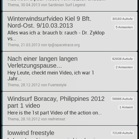
Thema, 30.04.2013 von Sardinian Surf Legend
Winterwindsurfvideo Kiel 9 Bft.
30183 Aufrufe
Nord-Ost. 9/10.03.2013
5 Antworten
Alles was ich a: brauch b: rauch - Dr. Zyklop
vs...
Thema, 21.03.2013 von tp@spacetrace.org
Nach einer langen langen
82938 Aufrufe
Verletzungspause...
2 Antworten
Hey Leute, checkt mein Video, ich war 1
Jahr...
Thema, 28.12.2012 von Fuertestyle
Windsurf Boracay, Philippines 2012
58986 Aufrufe
part 1 video
1 Antwort
Here is the 1st part Video of the action on...
Thema, 28.10.2012 von reefretreat
lowwind freestyle
72149 Aufrufe