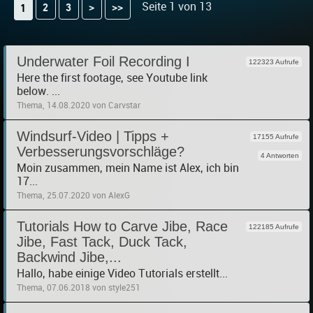
Seite 1 von 13
2
3
>
>>
1
Underwater Foil Recording I
122323 Aufrufe
Here the first footage, see Youtube link
below. ...
Thema, 14.08.2020 von Carvstar
Windsurf-Video | Tipps +
17155 Aufrufe
Verbesserungsvorschläge?
4 Antworten
Moin zusammen, mein Name ist Alex, ich bin
17...
Thema, 25.07.2020 von AlexG
Tutorials How to Carve Jibe, Race
122185 Aufrufe
Jibe, Fast Tack, Duck Tack,
Backwind Jibe,...
Hallo, habe einige Video Tutorials erstellt...
Thema, 07.06.2018 von style251