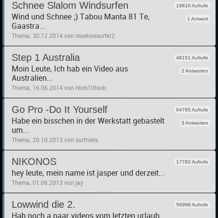
Schnee Slalom Windsurfen
19610 Aufrufe
Wind und Schnee ;) Tabou Manta 81 Te,
1 Antwort
Gaastra...
Thema, 30.12.2014 von moehnesurfer2
Step 1 Australia
48151 Aufrufe
Moin Leute, Ich hab ein Video aus
2 Antworten
Australien...
Thema, 16.06.2014 von Hiob10hiob
Go Pro -Do It Yourself
64785 Aufrufe
Habe ein bisschen in der Werkstatt gebastelt
3 Antworten
um...
Thema, 20.10.2013 von surfniels
NIKONOS
17782 Aufrufe
hey leute, mein name ist jasper und derzeit...
Thema, 01.06.2013 von jay
Lowwind die 2.
56998 Aufrufe
Hab noch a paar videos vom letzten urlaub...