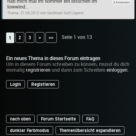
hab mich mal im sommer ein bisschen im
3 Antworten
lowwind...
Thema, 21.09.2012 von Sardinian Surf Legend
Seite 1 von 13
2
3
>
>>
1
Ein neues Thema in dieses Forum eintragen
Um in diesem Forum schreiben zu können, musst du dich
einmalig
registrieren
und dann zum Schreiben
einloggen
.
Login
Registieren
nach oben
Forum Startseite
FAQ
dunkler Farbmodus
Themenübersicht expandieren