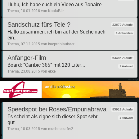
Huhu, Ich habe euch ein Video aus Bonaire...
Thema, 10.01.2016 von KoalaBär
Sandschutz fürs Tele ?
22679 Aufrufe
Hallo zusammen, ich bin auf der Suche nach
4 Antworten
ein...
Thema, 07.12.2015 von kaeptnblaubaer
Anfänger-Film
53485 Aufrufe
Board: "Caribic 365" mit 220 Liter...
1 Antwort
Thema, 23.08.2015 von ekke
Speedspot bei Roses/Empuriabrava
85918 Aufrufe
Es scheint als eigne sich dieser Spot sehr
1 Antwort
gut...
Thema, 10.03.2015 von moehnesurfer2