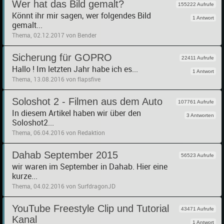
Wer hat das Bild gemalt?
155222 Aufrufe
Könnt ihr mir sagen, wer folgendes Bild
1 Antwort
gemalt...
Thema, 02.12.2017 von Bender
Sicherung für GOPRO
22411 Aufrufe
Hallo ! Im letzten Jahr habe ich es...
1 Antwort
Thema, 13.08.2016 von flapsfive
Soloshot 2 - Filmen aus dem Auto
107761 Aufrufe
In diesem Artikel haben wir über den
3 Antworten
Soloshot2...
Thema, 06.04.2016 von Redaktion
Dahab September 2015
56523 Aufrufe
wir waren im September in Dahab. Hier eine
kurze...
Thema, 04.02.2016 von SurfdragonJD
YouTube Freestyle Clip und Tutorial
43471 Aufrufe
Kanal
1 Antwort