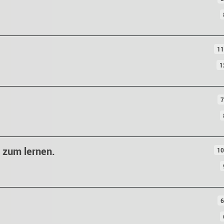
11
1
7
g zum lernen.
10
6