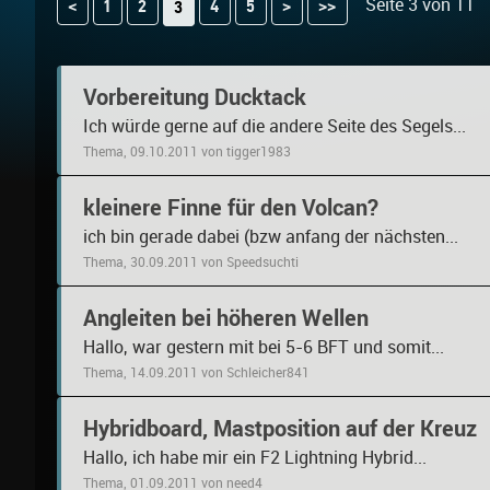
Seite 3 von 11
<
1
2
4
5
>
>>
3
Vorbereitung Ducktack
Ich würde gerne auf die andere Seite des Segels...
Thema, 09.10.2011 von tigger1983
kleinere Finne für den Volcan?
ich bin gerade dabei (bzw anfang der nächsten...
Thema, 30.09.2011 von Speedsuchti
Angleiten bei höheren Wellen
Hallo, war gestern mit bei 5-6 BFT und somit...
Thema, 14.09.2011 von Schleicher841
Hybridboard, Mastposition auf der Kreuz
Hallo, ich habe mir ein F2 Lightning Hybrid...
Thema, 01.09.2011 von need4