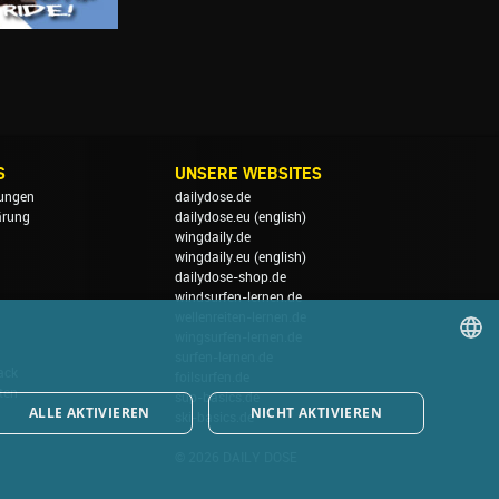
S
UNSERE WEBSITES
ungen
dailydose.de
ärung
dailydose.eu
(english)
wingdaily.de
wingdaily.eu
(english)
dailydose-shop.de
windsurfen-lernen.de
wellenreiten-lernen.de
wingsurfen-lernen.de
surfen-lernen.de
ack
foilsurfen.de
GERMAN
ten
sup-basics.de
ALLE AKTIVIEREN
NICHT AKTIVIEREN
ski-basics.de
ENGLISH
© 2026 DAILY DOSE