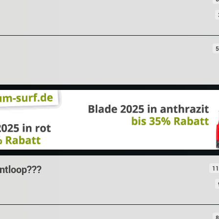
5
ontloop???
11
8