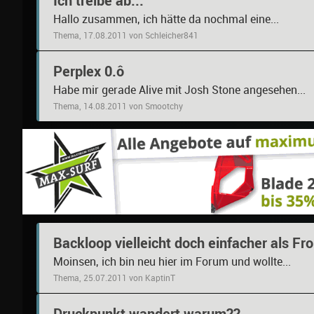
Ich treibe ab...
Hallo zusammen, ich hätte da nochmal eine...
Thema, 17.08.2011 von Schleicher841
Perplex 0.ô
Habe mir gerade Alive mit Josh Stone angesehen...
Thema, 14.08.2011 von Smootchy
Backloop vielleicht doch einfacher als Fr
Moinsen, ich bin neu hier im Forum und wollte...
Thema, 25.07.2011 von KaptinT
Druckpunkt wandert warum??