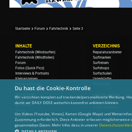
Startseite
Forum
Fahrtechnik
Seite 3
INHALTE
VERZEICHNIS
Fahrtechnik (Windsurfen)
Reparaturanbieter
Fahrtechnik (Windfoilen)
Surfmarken
Forum
Surfreisen
Fotos (Quick Pics)
Surfshops
Interviews & Portraits
Surfschulen
Kleinanzeigen
Unterkünfte
Newsmeldungen
Wetterlinks
Du hast die Cookie-Kontrolle
Regatten & Events
Reiseberichte
WELTKARTEN
Wir verzichten komplett auf trackende/personalisierte Werbung. Hie
Shop
Foto-Weltkarte
damit wir DAILY DOSE weiterhin kostenfrei anbieten können.
Spotguide
Video-Weltkarte
Stories
Um Videos (Youtube, Vimeo), Karten (Google Maps) und Wetterinfos (
Videos
Zustimmung erforderlich. Diese Anbieter erfassen möglicherweise 
Wallpaper
gesammelten Daten. Mehr Infos dazu in unserer
Datenschutzerklär
Wind- & Wetterlinks
DETAILS ANZEIGEN