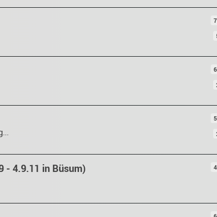
7
6
5
...
9 - 4.9.11 in Büsum)
4
6