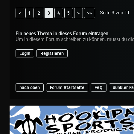
Seite 3 von 11
<
1
2
4
5
>
>>
3
Ein neues Thema in dieses Forum eintragen
Um in diesem Forum schreiben zu können, musst du di
Login
Registieren
nach oben
Forum Startseite
FAQ
dunkler F