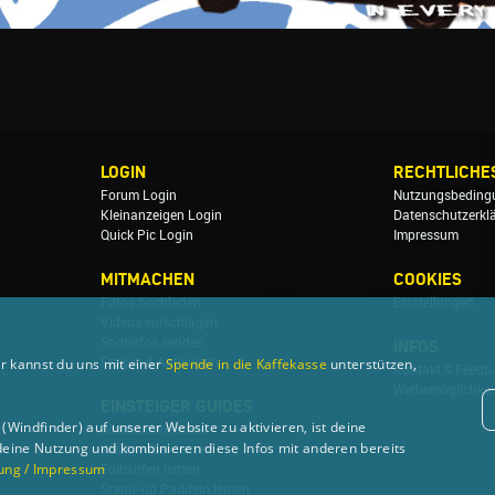
LOGIN
RECHTLICHE
Forum Login
Nutzungsbeding
Kleinanzeigen Login
Datenschutzerkl
Quick Pic Login
Impressum
MITMACHEN
COOKIES
Fotos hochladen
Einstellungen
Videos vorschlagen
Spotinfos senden
INFOS
Fragen & Antworten
r kannst du uns mit einer
Spende in die Kaffekasse
unterstützen,
Kontakt & Feedb
Werbemöglichkei
EINSTEIGER GUIDES
Windfinder) auf unserer Website zu aktivieren, ist deine
Windsurfen lernen
deine Nutzung und kombinieren diese Infos mit anderen bereits
Wellenreiten lernen
ung / Impressum
Foilsurfen lernen
Stand-up Paddeln lernen