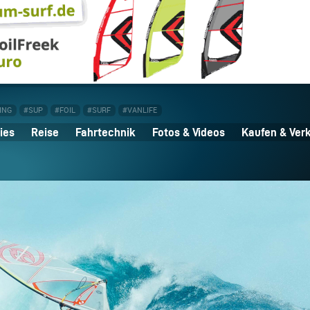
ING
#SUP
#FOIL
#SURF
#VANLIFE
ies
Reise
Fahrtechnik
Fotos & Videos
Kaufen & Ver