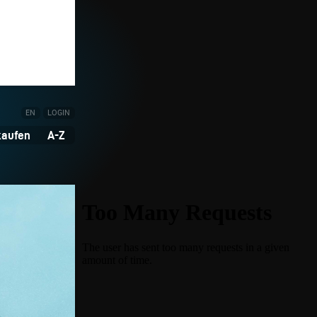
EN
LOGIN
kaufen
A-Z