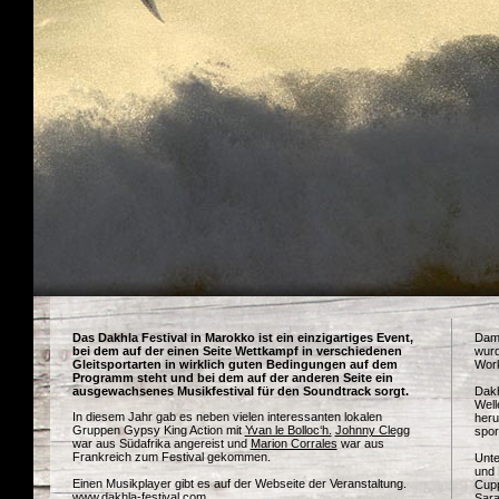
Das Dakhla Festival in Marokko ist ein einzigartiges Event,
Dami
bei dem auf der einen Seite Wettkampf in verschiedenen
wurd
Gleitsportarten in wirklich guten Bedingungen auf dem
Work
Programm steht und bei dem auf der anderen Seite ein
ausgewachsenes Musikfestival für den Soundtrack sorgt.
Dakh
Well
In diesem Jahr gab es neben vielen interessanten lokalen
heru
Gruppen Gypsy King Action mit
Yvan le Bolloc‘h.
Johnny Clegg
spor
war aus Südafrika angereist und
Marion Corrales
war aus
Frankreich zum Festival gekommen.
Unte
und 
Einen Musikplayer gibt es auf der Webseite der Veranstaltung.
Cupp
www.dakhla-festival.com
Sara