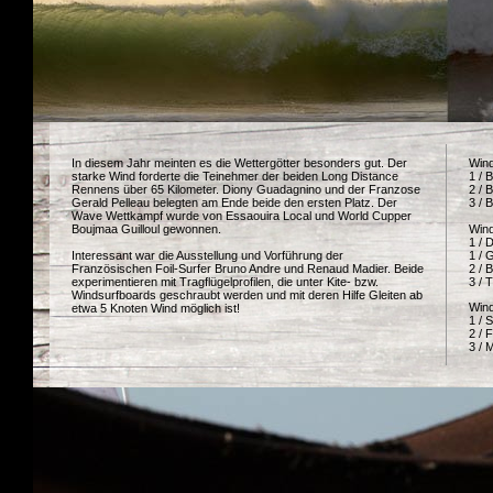
In diesem Jahr meinten es die Wettergötter besonders gut. Der
Wind
starke Wind forderte die Teinehmer der beiden Long Distance
1 / 
Rennens über 65 Kilometer. Diony Guadagnino und der Franzose
2 / 
Gerald Pelleau belegten am Ende beide den ersten Platz. Der
3 / 
Wave Wettkampf wurde von Essaouira Local und World Cupper
Boujmaa Guilloul gewonnen.
Wind
1 / 
Interessant war die Ausstellung und Vorführung der
1 / 
Französischen Foil-Surfer Bruno Andre und Renaud Madier. Beide
2 / 
experimentieren mit Tragflügelprofilen, die unter Kite- bzw.
3 / 
Windsurfboards geschraubt werden und mit deren Hilfe Gleiten ab
Wind
etwa 5 Knoten Wind möglich ist!
1 / 
2 / 
3 / 