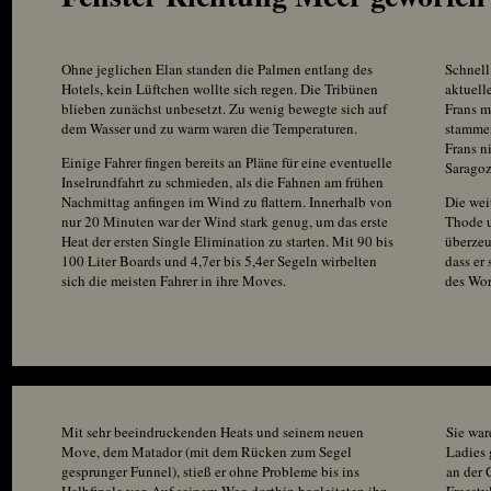
Ohne jeglichen Elan standen die Palmen entlang des
Schnell
Hotels, kein Lüftchen wollte sich regen. Die Tribünen
aktuell
blieben zunächst unbesetzt. Zu wenig bewegte sich auf
Frans m
dem Wasser und zu warm waren die Temperaturen.
stamme
Frans n
Einige Fahrer fingen bereits an Pläne für eine eventuelle
Saragoz
Inselrundfahrt zu schmieden, als die Fahnen am frühen
Nachmittag anfingen im Wind zu flattern. Innerhalb von
Die wei
nur 20 Minuten war der Wind stark genug, um das erste
Thode u
Heat der ersten Single Elimination zu starten. Mit 90 bis
überzeu
100 Liter Boards und 4,7er bis 5,4er Segeln wirbelten
dass er
sich die meisten Fahrer in ihre Moves.
des Wor
Mit sehr beeindruckenden Heats und seinem neuen
Sie war
Move, dem Matador (mit dem Rücken zum Segel
Ladies 
gesprunger Funnel), stieß er ohne Probleme bis ins
an der 