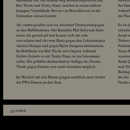
Halbfinale vor. Auf seinem Weg dorthin begleiteten ihn
Freesty
Kiri Thode und Tonky Frans, welcher in einem äußerst
der Dam
knappen Viertelfinale Steven van Broeckhoven in die
wahrsch
Schranken weisen konnte.
die Num
Als vierter gesellte sich ein absoluter Überraschungsgast
Es ist 
zu den Halbfinalisten. Der Kanadier Phil Soltysiak hatte
entschi
einen seh gutenLauf und konnte sich mit sehr
Somit m
souveränen und cleveren Heats gegen den Lokalmatador
Treboux
Antxon Otaegui und gegen Björn Saragoza durchsetzen.
Podium
Im Halbfinale war Kiri Thode sein Gegner, während
Xenia 
Gollito Estredo es mit Tonky Frans zu tun bekommen
wussten
sollte. Die gefühlte dreihundertste Auflage des Finales
Sarah Q
Thode gegen Estredo war somit weiterhin möglich.
und Yol
Bedingu
Im Wechsel mit den Herren gingen natürlich auch wieder
die die
die PWA Damen an den Start.
Finale 
<<
zurück